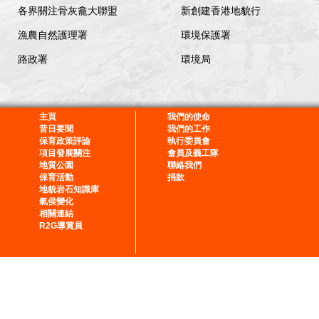
各界關注骨灰龕大聯盟
新創建香港地貌行
漁農自然護理署
環境保護署
路政署
環境局
主頁
我們的使命
昔日要聞
我們的工作
保育政策評論
執行委員會
項目發展關注
會員及義工隊
地質公園
聯絡我們
保育活動
捐款
地貌岩石知識庫
氣侯變化
相關連結
R2G導賞員