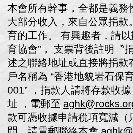
本會所有幹事，全都是義務
大部分收入，來自公眾捐款
育的工作。 有興趣者，請以劃
育協會”， 支票背後註明〝
述之聯絡地址或直接將捐款
戶名稱為 “香港地貌岩石保育協會
001” ，捐款人請將存款收
址 ，電郵至
aghk@rocks.or
款可憑收據申請稅項寬減（
問，請電郵聯絡本會
aghk@r