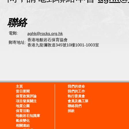
聯絡
電郵:
aghk@rocks.org.hk
香港地貌岩石保育協會
郵寄地址:
香港九龍彌敦道345號10樓1001-1003室
主頁
我們的使命
昔日要聞
我們的工作
保育政策評論
執行委員會
項目發展關注
會員及義工隊
地質公園
聯絡我們
保育活動
捐款
地貌岩石知識庫
氣侯變化
相關連結